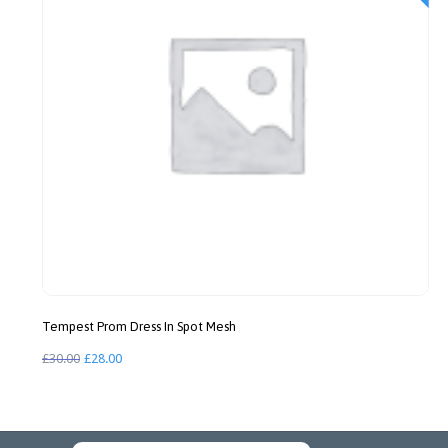
Tempest Prom Dress In Spot Mesh
Le
Le
£
30.00
£
28.00
prix
prix
initial
actuel
était :
est :