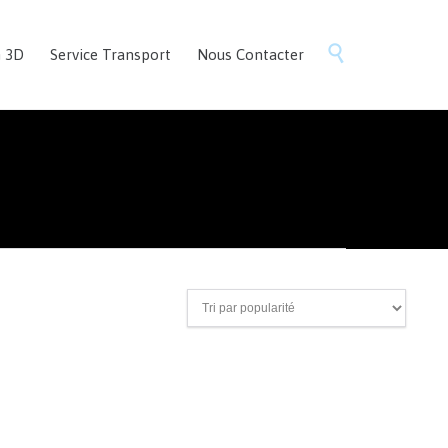
Skip

n 3D
Service Transport
Nous Contacter
to
content