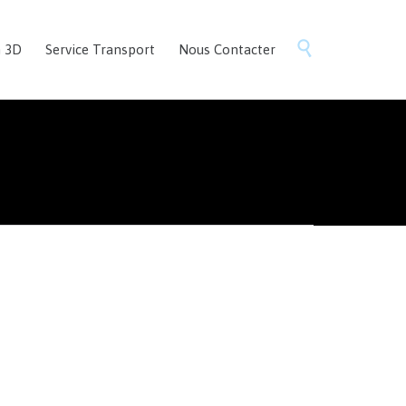
Skip

n 3D
Service Transport
Nous Contacter
to
content