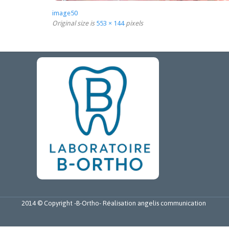
image50
Original size is
553 × 144
pixels
2014 © Copyright -
B-Ortho
- Réalisation
angelis communication