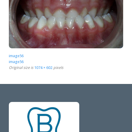
image56
image56
Original size is
1074 × 602
pixels