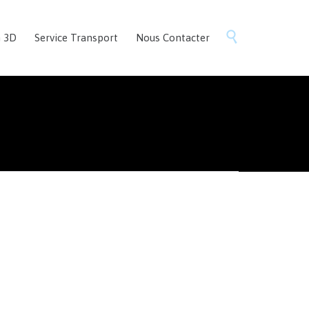
Skip

n 3D
Service Transport
Nous Contacter
to
content