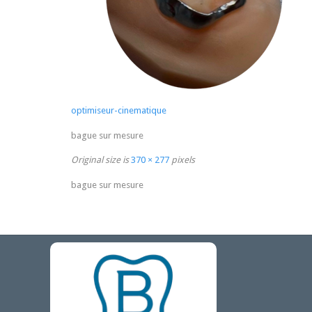
optimiseur-cinematique
bague sur mesure
Original size is
370 × 277
pixels
bague sur mesure