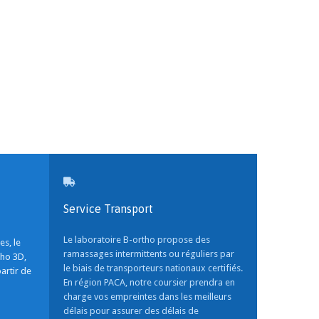
Service Transport
Le laboratoire B-ortho propose des
s, le
ramassages intermittents ou réguliers par
tho 3D,
le biais de transporteurs nationaux certifiés.
artir de
En région PACA, notre coursier prendra en
charge vos empreintes dans les meilleurs
délais pour assurer des délais de