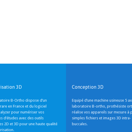
isation 3D
Conception 3D
atoire B-Ortho dispose d’un
Equipé d’une machine usineuse 5 axe
rare en France et du logiciel
laboratoire B-ortho, prothésiste or
alyzer pour numériser vos
réalise vos appareils sur mesure à p
 d’études avec des outils
simples fichiers et images 3D intra-
es 2D et 3D pour une haute qualité
buccales.
risation.