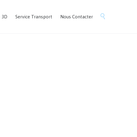
Skip

n 3D
Service Transport
Nous Contacter
to
content