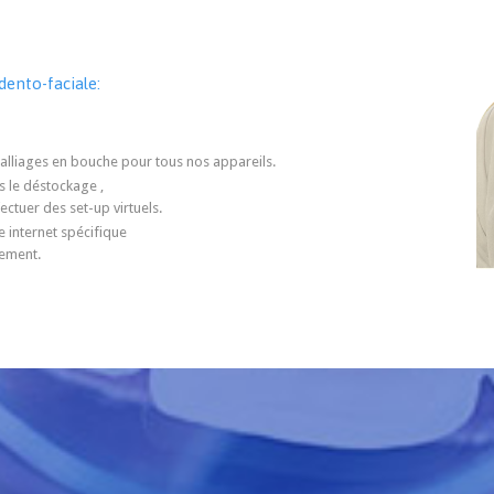
dento-faciale:
alliages en bouche pour tous nos appareils.
s le déstockage ,
ectuer des set-up virtuels.
e internet spécifique
tement.