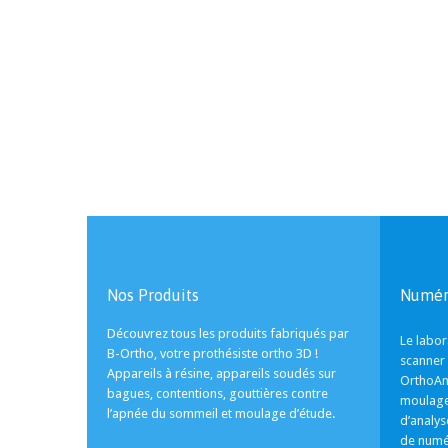
Nos Produits
Numér
Découvrez tous les produits fabriqués par
Le labor
B-Ortho, votre prothésiste ortho 3D !
scanner 
Appareils à résine, appareils soudés sur
OrthoAn
bagues, contentions, gouttières contre
moulages
l’apnée du sommeil et moulage d’étude.
d’analys
de numé