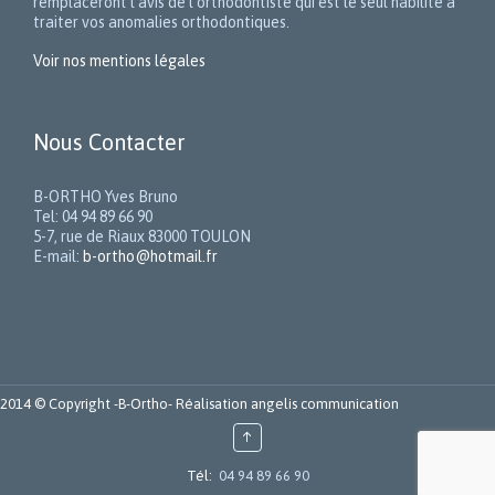
remplaceront l’avis de l’orthodontiste qui est le seul habilité à
traiter vos anomalies orthodontiques.
Voir nos mentions légales
Nous Contacter
B-ORTHO Yves Bruno
Tel: 04 94 89 66 90
5-7, rue de Riaux 83000 TOULON
E-mail:
b-ortho@hotmail.fr
2014 © Copyright -
B-Ortho
- Réalisation
angelis communication
↑
Tél:
04 94 89 66 90