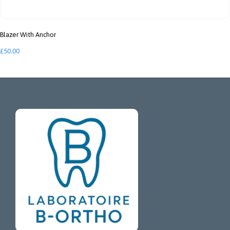
Blazer With Anchor
£
50.00