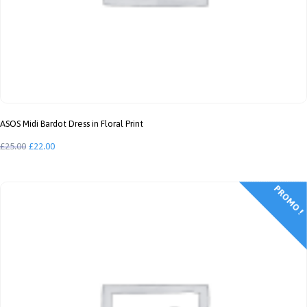
ASOS Midi Bardot Dress in Floral Print
Le
Le
£
25.00
£
22.00
prix
prix
initial
actuel
PROMO !
était :
est :
£25.00.
£22.00.