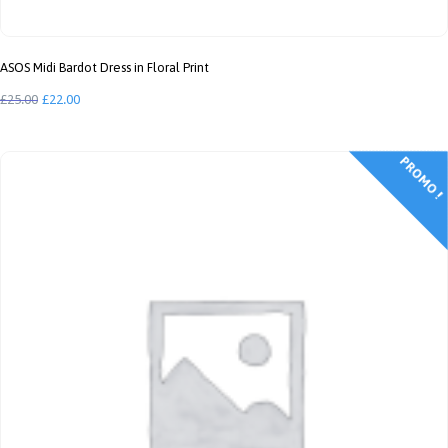
ASOS Midi Bardot Dress in Floral Print
Le
Le
£
25.00
£
22.00
prix
prix
initial
actuel
PROMO !
était :
est :
£25.00.
£22.00.