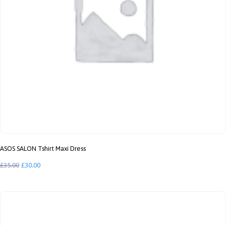
ASOS SALON Tshirt Maxi Dress
Le
Le
£
35.00
£
30.00
prix
prix
initial
actuel
était :
est :
£35.00.
£30.00.