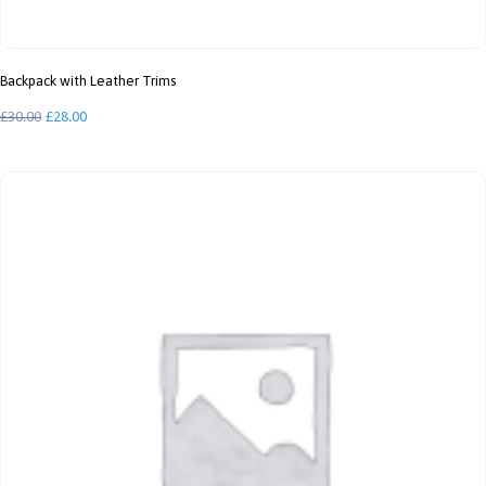
Backpack with Leather Trims
Le
Le
£
30.00
£
28.00
prix
prix
initial
actuel
était :
est :
£30.00.
£28.00.