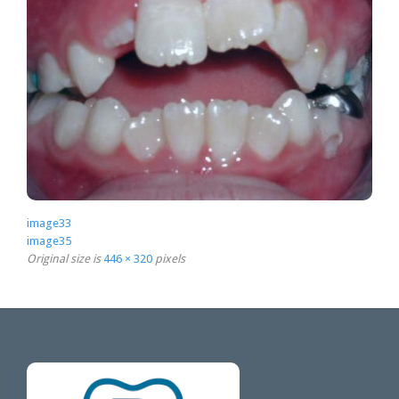
image33
image35
Original size is
446 × 320
pixels