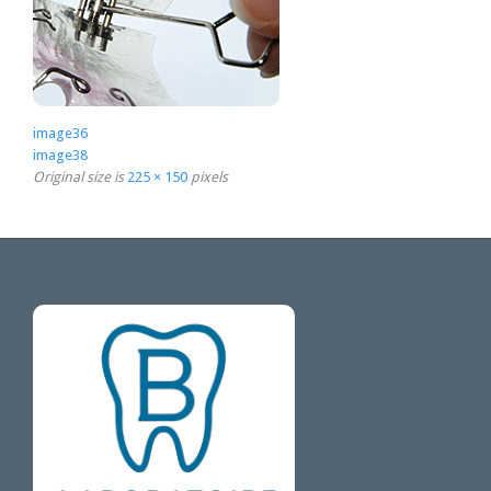
image36
image38
Original size is
225 × 150
pixels