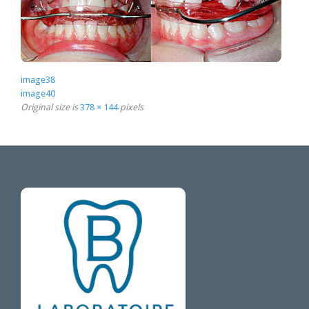
image38
image40
Original size is
378 × 144
pixels