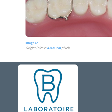
image42
Original size is
404 × 290
pixels