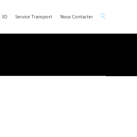
Skip

n 3D
Service Transport
Nous Contacter
to
content