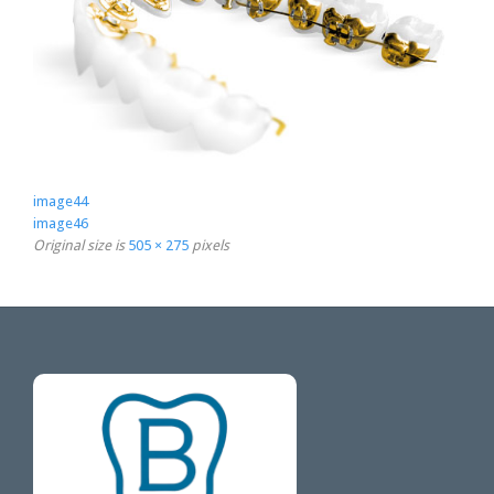
image44
image46
Original size is
505 × 275
pixels