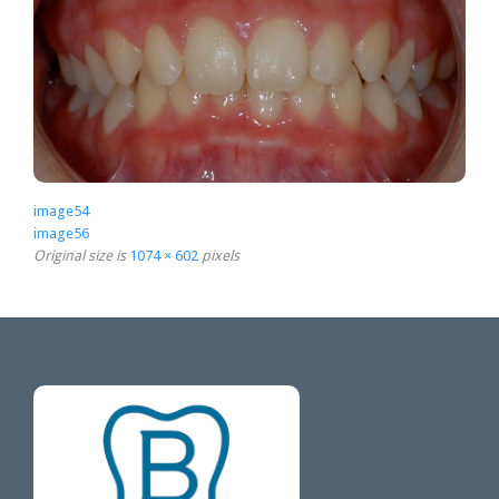
image54
image56
Original size is
1074 × 602
pixels