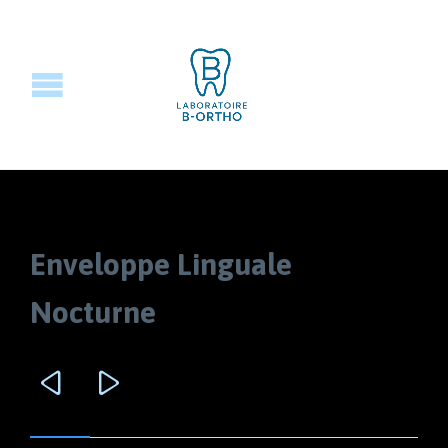
Enveloppe Linguale
Nocturne

