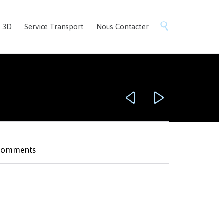
Skip

n 3D
Service Transport
Nous Contacter
to
content


omments