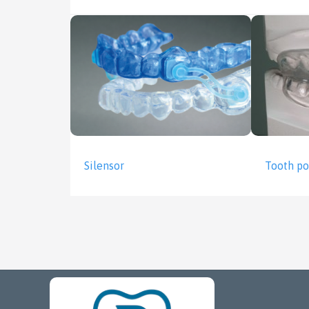
Silensor
Tooth po