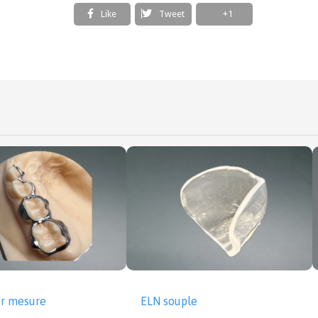
Like
Tweet
+1
ur mesure
ELN souple