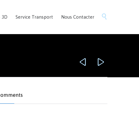
Skip

n 3D
Service Transport
Nous Contacter
to
content


omments