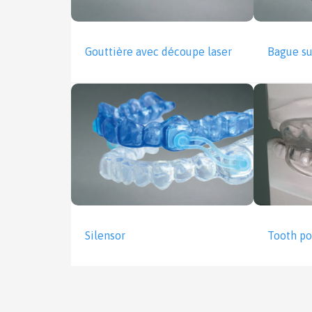
Gouttière avec découpe laser
Bague s
Silensor
Tooth po