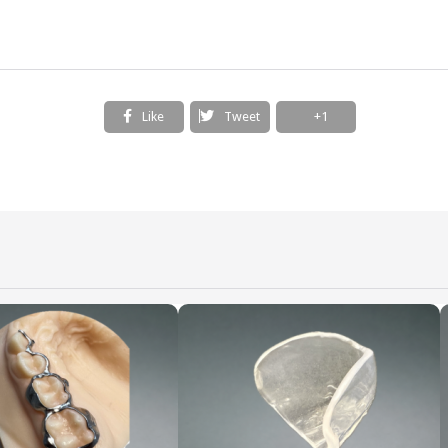
Like
Tweet
+1