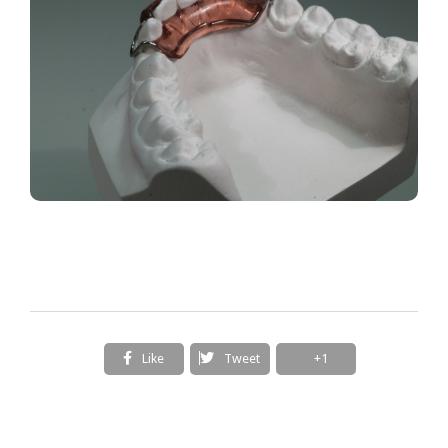
Like
Tweet
+1