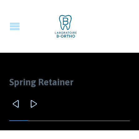
Spring Retainer

